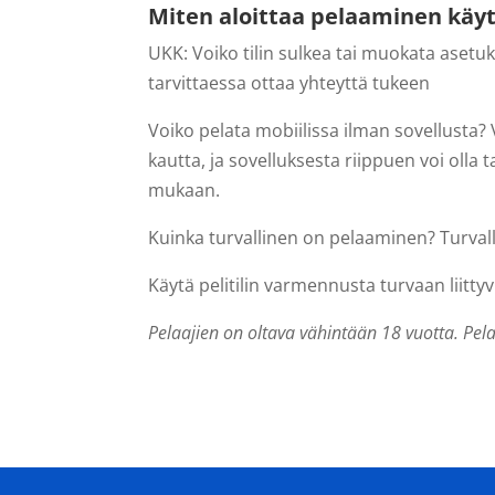
Miten aloittaa pelaaminen käy
UKK: Voiko tilin sulkea tai muokata asetuksi
tarvittaessa ottaa yhteyttä tukeen
Voiko pelata mobiilissa ilman sovellusta? 
kautta, ja sovelluksesta riippuen voi olla t
mukaan.
Kuinka turvallinen on pelaaminen? Turvalli
Käytä pelitilin varmennusta turvaan liittyv
Pelaajien on oltava vähintään 18 vuotta. Pelaa