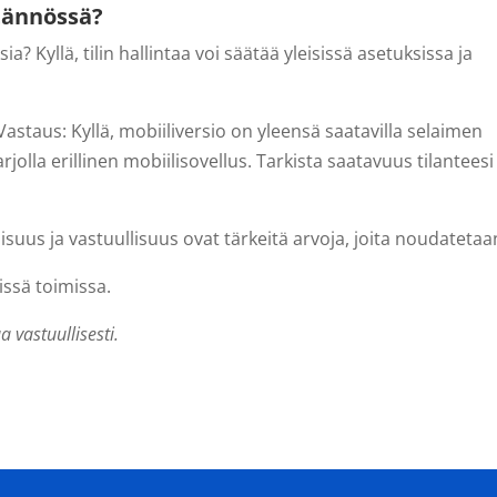
tännössä?
a? Kyllä, tilin hallintaa voi säätää yleisissä asetuksissa ja
Vastaus: Kyllä, mobiiliversio on yleensä saatavilla selaimen
arjolla erillinen mobiilisovellus. Tarkista saatavuus tilanteesi
suus ja vastuullisuus ovat tärkeitä arvoja, joita noudatetaa
issä toimissa.
 vastuullisesti.