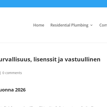
Home
Residential Plumbing
Com
rvallisuus, lisenssit ja vastuullinen
|
0 comments
vuonna 2026