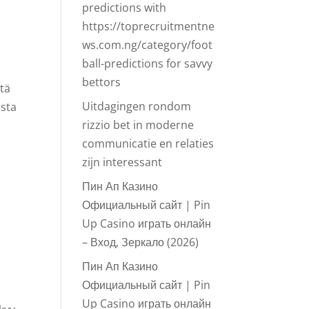
predictions with
https://toprecruitmentne
ws.com.ng/category/foot
ball-predictions for savvy
bettors
stä
Uitdagingen rondom
esta
rizzio bet in moderne
communicatie en relaties
zijn interessant
Пин Ап Казино
Официальный сайт | Pin
Up Casino играть онлайн
– Вход, Зеркало (2026)
Пин Ап Казино
Официальный сайт | Pin
Up Casino играть онлайн