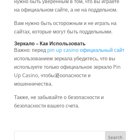
нужно быть уверенным в том, что вы играете
на официальном сайте, а не на поддельном.
Вам нужно быть осторожным и не играть на
сайтах, которые могут быть поддельными.
Зеркало – Как Использовать
Важно: перед
pin up casino официальный сайт
использованием зеркала убедитесь, что вы
используете только официальное зеркало Pin
Up Casino, чтобы避оопасности и
мошенничества.
Также, не забывайте о безопасности и
безопасности вашего счета.