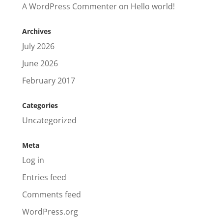
A WordPress Commenter
on
Hello world!
Archives
July 2026
June 2026
February 2017
Categories
Uncategorized
Meta
Log in
Entries feed
Comments feed
WordPress.org