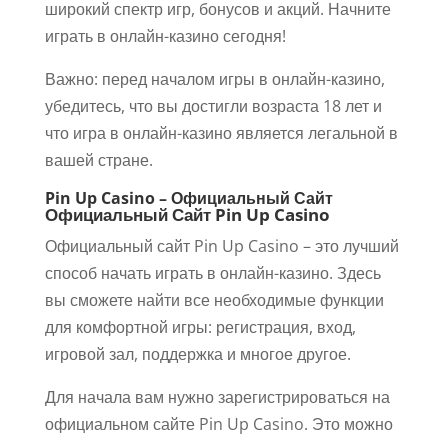
широкий спектр игр, бонусов и акций. Начните
играть в онлайн-казино сегодня!
Важно: перед началом игры в онлайн-казино,
убедитесь, что вы достигли возраста 18 лет и
что игра в онлайн-казино является легальной в
вашей стране.
Pin Up Casino – Официальный Сайт
Официальный Сайт Pin Up Casino
Официальный сайт Pin Up Casino – это лучший
способ начать играть в онлайн-казино. Здесь
вы сможете найти все необходимые функции
для комфортной игры: регистрация, вход,
игровой зал, поддержка и многое другое.
Для начала вам нужно зарегистрироваться на
официальном сайте Pin Up Casino. Это можно