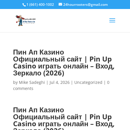
1 (661) 400-1002
24hourrooters@gmail.com
Пин Ап Казино
Официальный сайт | Pin Up
Casino играть онлайн – Вход,
Зеркало (2026)
by
Mike Sadeghi
|
Jul 4, 2026
|
Uncategorized
|
0
comments
Пин Ап Казино
Официальный сайт | Pin Up
Casino играть онлайн – Вход,