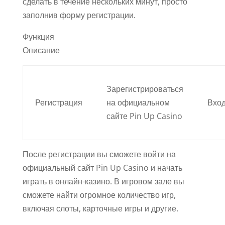
сделать в течение нескольких минут, просто
заполнив форму регистрации.
Функция
Описание
Зарегистрироваться
Регистрация
на официальном
Вхо
сайте Pin Up Casino
После регистрации вы сможете войти на
официальный сайт Pin Up Casino и начать
играть в онлайн-казино. В игровом зале вы
сможете найти огромное количество игр,
включая слоты, карточные игры и другие.