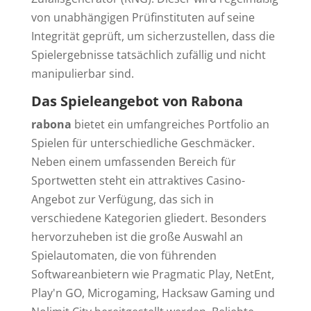
von unabhängigen Prüfinstituten auf seine
Integrität geprüft, um sicherzustellen, dass die
Spielergebnisse tatsächlich zufällig und nicht
manipulierbar sind.
Das Spieleangebot von Rabona
rabona
bietet ein umfangreiches Portfolio an
Spielen für unterschiedliche Geschmäcker.
Neben einem umfassenden Bereich für
Sportwetten steht ein attraktives Casino-
Angebot zur Verfügung, das sich in
verschiedene Kategorien gliedert. Besonders
hervorzuheben ist die große Auswahl an
Spielautomaten, die von führenden
Softwareanbietern wie Pragmatic Play, NetEnt,
Play'n GO, Microgaming, Hacksaw Gaming und