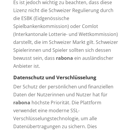
Es ist jedoch wichtig zu beachten, dass diese
Lizenz nicht die Schweizer Regulierung durch
die ESBK (Eidgenössische
Spielbankenkommission) oder Comlot
(Interkantonale Lotterie- und Wettkommission)
darstellt, die im Schweizer Markt gilt. Schweizer
Spielerinnen und Spieler sollten sich dessen
bewusst sein, dass
rabona
ein ausländischer
Anbieter ist.
Datenschutz und Verschlüsselung
Der Schutz der persönlichen und finanziellen
Daten der Nutzerinnen und Nutzer hat für
rabona
höchste Priorität. Die Plattform
verwendet eine moderne SSL-
Verschlüsselungstechnologie, um alle
Datenübertragungen zu sichern. Dies