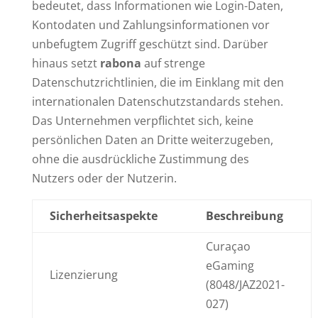
bedeutet, dass Informationen wie Login-Daten,
Kontodaten und Zahlungsinformationen vor
unbefugtem Zugriff geschützt sind. Darüber
hinaus setzt
rabona
auf strenge
Datenschutzrichtlinien, die im Einklang mit den
internationalen Datenschutzstandards stehen.
Das Unternehmen verpflichtet sich, keine
persönlichen Daten an Dritte weiterzugeben,
ohne die ausdrückliche Zustimmung des
Nutzers oder der Nutzerin.
Sicherheitsaspekte
Beschreibung
Curaçao
eGaming
Lizenzierung
(8048/JAZ2021-
027)