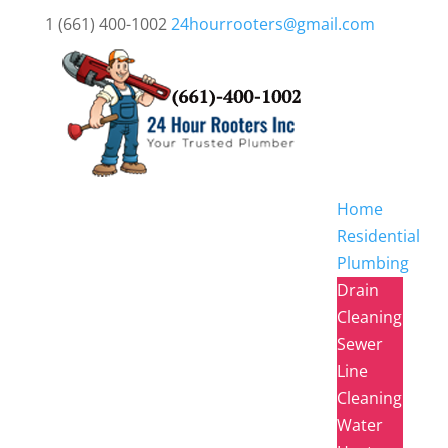
1 (661) 400-1002
24hourrooters@gmail.com
Home
Residential
Plumbing
Drain
Cleaning
Sewer
Line
Cleaning
Water