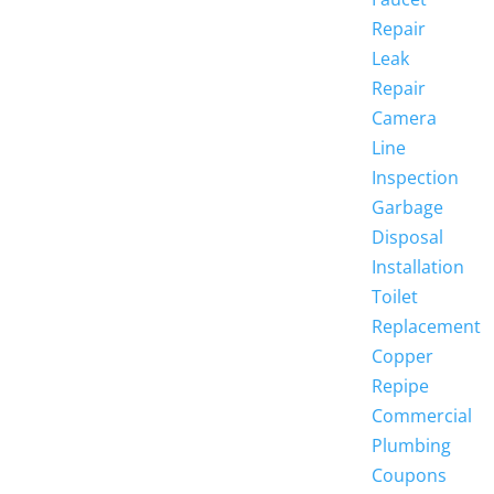
Repair
Leak
Repair
Camera
Line
Inspection
Garbage
Disposal
Installation
Toilet
Replacement
Copper
Repipe
Commercial
Plumbing
Coupons