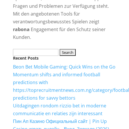
Fragen und Problemen zur Verfügung steht.
Mit den angebotenen Tools für
verantwortungsbewusstes Spielen zeigt
rabona
Engagement für den Schutz seiner
Kunden.
Search
Recent Posts
for:
Beon Bet Mobile Gaming: Quick Wins on the Go
Momentum shifts and informed football
predictions with
https://toprecruitmentnews.com.ng/category/footbal
predictions for savvy bettors
Uitdagingen rondom rizzio bet in moderne
communicatie en relaties zijn interessant
Пин Ап Казино Официальный сайт | Pin Up