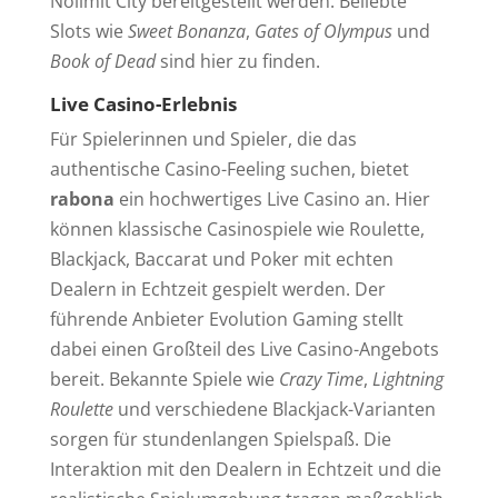
Nolimit City bereitgestellt werden. Beliebte
Slots wie
Sweet Bonanza
,
Gates of Olympus
und
Book of Dead
sind hier zu finden.
Live Casino-Erlebnis
Für Spielerinnen und Spieler, die das
authentische Casino-Feeling suchen, bietet
rabona
ein hochwertiges Live Casino an. Hier
können klassische Casinospiele wie Roulette,
Blackjack, Baccarat und Poker mit echten
Dealern in Echtzeit gespielt werden. Der
führende Anbieter Evolution Gaming stellt
dabei einen Großteil des Live Casino-Angebots
bereit. Bekannte Spiele wie
Crazy Time
,
Lightning
Roulette
und verschiedene Blackjack-Varianten
sorgen für stundenlangen Spielspaß. Die
Interaktion mit den Dealern in Echtzeit und die