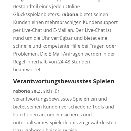
Bestandteil eines jeden Online-
Glücksspielanbieters.
rabona
bietet seinen
Kunden einen mehrsprachigen Kundensupport
per Live-Chat und E-Mail an. Der Live-Chat ist
rund um die Uhr verfügbar und bietet eine
schnelle und kompetente Hilfe bei Fragen oder
Problemen. Die E-Mail-Anfragen werden in der
Regel innerhalb von 24-48 Stunden
beantwortet.
Verantwortungsbewusstes Spielen
rabona
setzt sich für
verantwortungsbewusstes Spielen ein und
bietet seinen Kunden verschiedene Tools und
Funktionen an, um ein sicheres und
unterhaltsames Spielerlebnis zu gewährleisten.
Dazu gehören beispielsweise