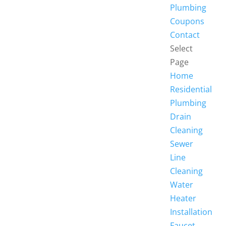
Plumbing
Coupons
Contact
Select
Page
Home
Residential
Plumbing
Drain
Cleaning
Sewer
Line
Cleaning
Water
Heater
Installation
Faucet