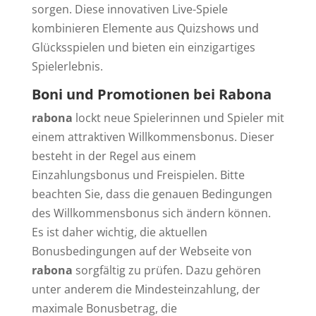
sorgen. Diese innovativen Live-Spiele
kombinieren Elemente aus Quizshows und
Glücksspielen und bieten ein einzigartiges
Spielerlebnis.
Boni und Promotionen bei Rabona
rabona
lockt neue Spielerinnen und Spieler mit
einem attraktiven Willkommensbonus. Dieser
besteht in der Regel aus einem
Einzahlungsbonus und Freispielen. Bitte
beachten Sie, dass die genauen Bedingungen
des Willkommensbonus sich ändern können.
Es ist daher wichtig, die aktuellen
Bonusbedingungen auf der Webseite von
rabona
sorgfältig zu prüfen. Dazu gehören
unter anderem die Mindesteinzahlung, der
maximale Bonusbetrag, die