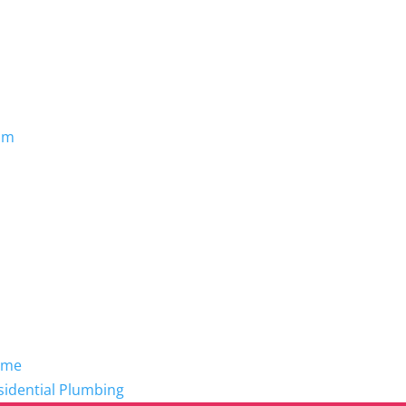
om
ome
sidential Plumbing