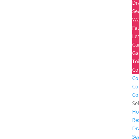
Dr
Se
Wa
Fa
Le
Ca
Ga
To
Co
Co
Co
Co
Se
H
Re
Dr
Se