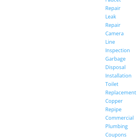
Repair
Leak
Repair
Camera
Line
Inspection
Garbage
Disposal
Installation
Toilet
Replacement
Copper
Repipe
Commercial
Plumbing
Coupons