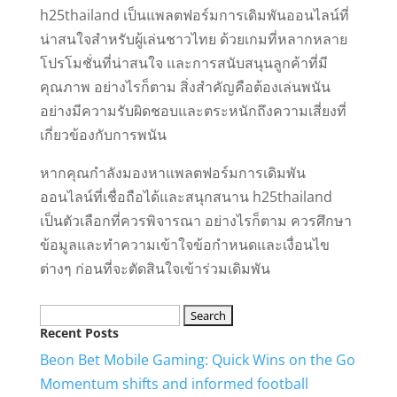
h25thailand เป็นแพลตฟอร์มการเดิมพันออนไลน์ที่
น่าสนใจสำหรับผู้เล่นชาวไทย ด้วยเกมที่หลากหลาย
โปรโมชั่นที่น่าสนใจ และการสนับสนุนลูกค้าที่มี
คุณภาพ อย่างไรก็ตาม สิ่งสำคัญคือต้องเล่นพนัน
อย่างมีความรับผิดชอบและตระหนักถึงความเสี่ยงที่
เกี่ยวข้องกับการพนัน
หากคุณกำลังมองหาแพลตฟอร์มการเดิมพัน
ออนไลน์ที่เชื่อถือได้และสนุกสนาน h25thailand
เป็นตัวเลือกที่ควรพิจารณา อย่างไรก็ตาม ควรศึกษา
ข้อมูลและทำความเข้าใจข้อกำหนดและเงื่อนไข
ต่างๆ ก่อนที่จะตัดสินใจเข้าร่วมเดิมพัน
Search
Recent Posts
for:
Beon Bet Mobile Gaming: Quick Wins on the Go
Momentum shifts and informed football