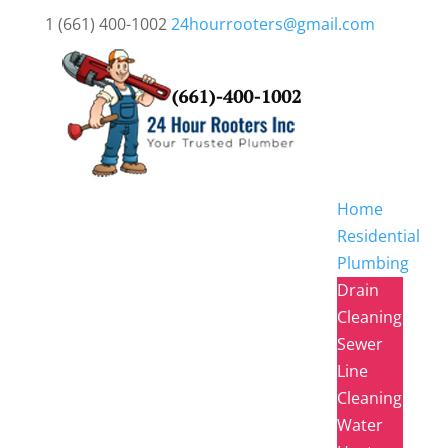
1 (661) 400-1002
24hourrooters@gmail.com
Home
Residential
Plumbing
Drain
Cleaning
Sewer
Line
Cleaning
Water