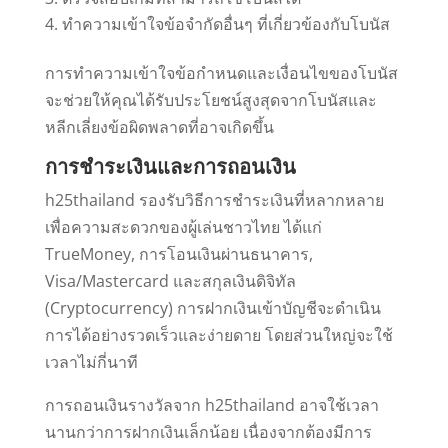
ทำความเข้าใจข้อจำกัดอื่นๆ ที่เกี่ยวข้องกับโบนัส
การทำความเข้าใจข้อกำหนดและเงื่อนไขของโบนัส
จะช่วยให้คุณได้รับประโยชน์สูงสุดจากโบนัสและ
หลีกเลี่ยงข้อผิดพลาดที่อาจเกิดขึ้น
การชำระเงินและการถอนเงิน
h25thailand รองรับวิธีการชำระเงินที่หลากหลาย
เพื่อความสะดวกของผู้เล่นชาวไทย ได้แก่
TrueMoney, การโอนเงินผ่านธนาคาร,
Visa/Mastercard และสกุลเงินดิจิทัล
(Cryptocurrency) การฝากเงินเข้าบัญชีจะดำเนิน
การได้อย่างรวดเร็วและง่ายดาย โดยส่วนใหญ่จะใช้
เวลาไม่กี่นาที
การถอนเงินรางวัลจาก h25thailand อาจใช้เวลา
นานกว่าการฝากเงินเล็กน้อย เนื่องจากต้องมีการ