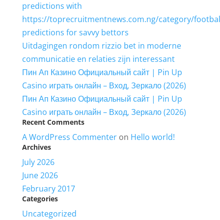
predictions with
https://toprecruitmentnews.com.ng/category/footbal
predictions for savvy bettors
Uitdagingen rondom rizzio bet in moderne
communicatie en relaties zijn interessant
Пин Ап Казино Официальный сайт | Pin Up
Casino играть онлайн – Вход, Зеркало (2026)
Пин Ап Казино Официальный сайт | Pin Up
Casino играть онлайн – Вход, Зеркало (2026)
Recent Comments
A WordPress Commenter
on
Hello world!
Archives
July 2026
June 2026
February 2017
Categories
Uncategorized