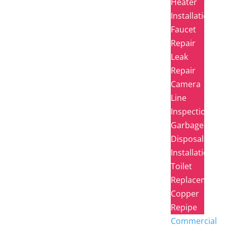
Heater
Installation
Faucet
Repair
Leak
Repair
Camera
Line
Inspection
Garbage
Disposal
Installation
Toilet
Replacement
Copper
Repipe
Commercial