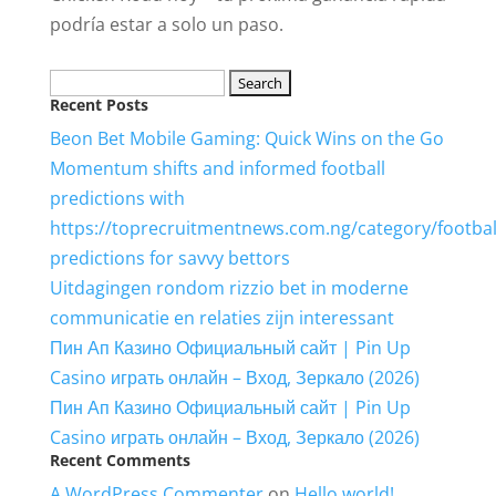
podría estar a solo un paso.
Search
Recent Posts
for:
Beon Bet Mobile Gaming: Quick Wins on the Go
Momentum shifts and informed football
predictions with
https://toprecruitmentnews.com.ng/category/footbal
predictions for savvy bettors
Uitdagingen rondom rizzio bet in moderne
communicatie en relaties zijn interessant
Пин Ап Казино Официальный сайт | Pin Up
Casino играть онлайн – Вход, Зеркало (2026)
Пин Ап Казино Официальный сайт | Pin Up
Casino играть онлайн – Вход, Зеркало (2026)
Recent Comments
A WordPress Commenter
on
Hello world!