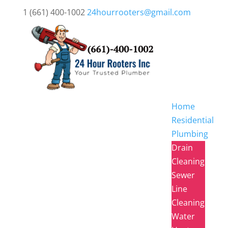
1 (661) 400-1002
24hourrooters@gmail.com
Home
Residential
Plumbing
Drain
Cleaning
Sewer
Line
Cleaning
Water