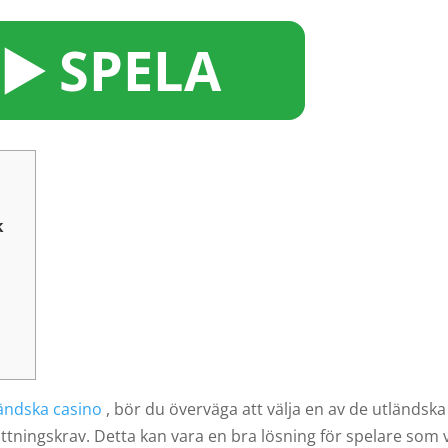
▶️ SPELA
k
ändska casino
, bör du överväga att välja en av de utländska
tningskrav. Detta kan vara en bra lösning för spelare som v