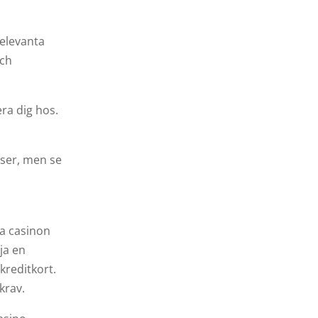
elevanta
och
era dig hos.
lser, men se
sa casinon
ja en
kreditkort.
krav.