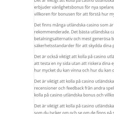
Det är viktigt att kolla på casino utländs
erbjuder vänlighetsbonus för nya spelare, v
villkoren för bonusen för att förstå hur 
Det finns många utländska casino som är p
rekommenderade. Det bästa utländska cas
betalningsalternativ och mest generösa bo
säkerhetsstandarder för att skydda dina 
Det är också viktigt att kolla på casino 
att testa en ny sida utan att riskera dina 
hur mycket du kan vinna och hur du kan d
Det är viktigt att kolla på casino utländs
recensioner och feedback från andra spelar
kolla på casino utländska bonus och villko
Det är viktigt att kolla på casino utländsk
som du tycker om och se om de finns på sid