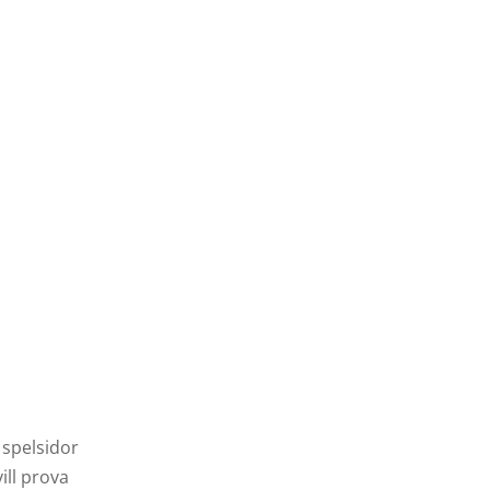
 spelsidor
ill prova