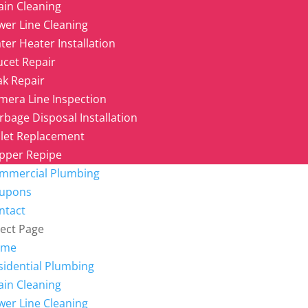
ain Cleaning
wer Line Cleaning
ter Heater Installation
ucet Repair
ak Repair
mera Line Inspection
rbage Disposal Installation
ilet Replacement
pper Repipe
mmercial Plumbing
upons
ntact
lect Page
ome
sidential Plumbing
ain Cleaning
wer Line Cleaning