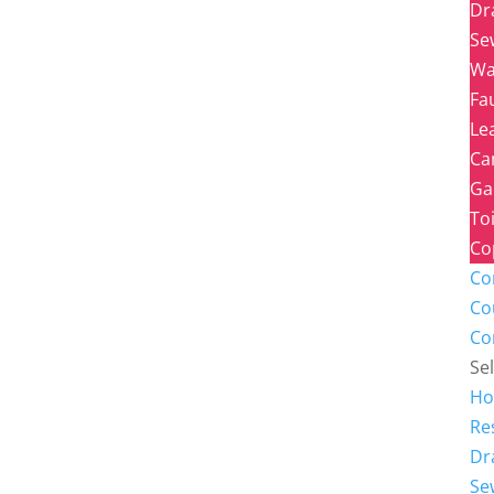
Dr
Se
Wa
Fa
Le
Ca
Ga
To
Co
Co
Co
Co
Se
H
Re
Dr
Se