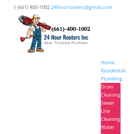
1 (661) 400-1002
24hourrooters@gmail.com
Home
Residential
Plumbing
Drain
Cleaning
Sewer
Line
Cleaning
Water