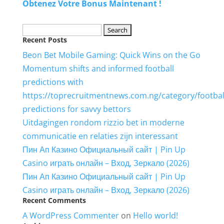
Obtenez Votre Bonus Maintenant !
Search
Recent Posts
for:
Beon Bet Mobile Gaming: Quick Wins on the Go
Momentum shifts and informed football
predictions with
https://toprecruitmentnews.com.ng/category/footbal
predictions for savvy bettors
Uitdagingen rondom rizzio bet in moderne
communicatie en relaties zijn interessant
Пин Ап Казино Официальный сайт | Pin Up
Casino играть онлайн – Вход, Зеркало (2026)
Пин Ап Казино Официальный сайт | Pin Up
Casino играть онлайн – Вход, Зеркало (2026)
Recent Comments
A WordPress Commenter
on
Hello world!