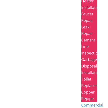
Heater
Installation
Faucet
Repair
Leak
Repair
Camera
Line
Inspection
Garbage
Disposal
Installation
Toilet
Replacement
Copper
Repipe
Commercial