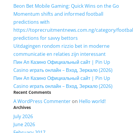
Beon Bet Mobile Gaming: Quick Wins on the Go
Momentum shifts and informed football
predictions with
https://toprecruitmentnews.com.ng/category/footbal
predictions for savvy bettors
Uitdagingen rondom rizzio bet in moderne
communicatie en relaties zijn interessant
Пин Ап Казино Официальный сайт | Pin Up
Casino играть онлайн – Вход, Зеркало (2026)
Пин Ап Казино Официальный сайт | Pin Up
Casino играть онлайн – Вход, Зеркало (2026)
Recent Comments
A WordPress Commenter
on
Hello world!
Archives
July 2026
June 2026
February 2017