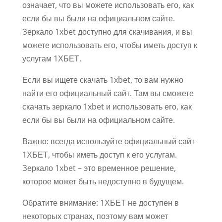
означает, что вы можете использовать его, как
если бы вы были на официальном сайте.
Зеркало 1xbet доступно для скачивания, и вы
можете использовать его, чтобы иметь доступ к
услугам 1ХБЕТ.
Если вы ищете скачать 1xbet, то вам нужно
найти его официальный сайт. Там вы сможете
скачать зеркало 1xbet и использовать его, как
если бы вы были на официальном сайте.
Важно: всегда используйте официальный сайт
1ХБЕТ, чтобы иметь доступ к его услугам.
Зеркало 1xbet – это временное решение,
которое может быть недоступно в будущем.
Обратите внимание: 1ХБЕТ не доступен в
некоторых странах, поэтому вам может