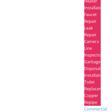
Heater
Installation
Faucet
Repair
Leak
Repair
Camera
Line
Inspection
Garbage
Disposal
Installation
Toilet
Replacement
Copper
Repipe
Commercial