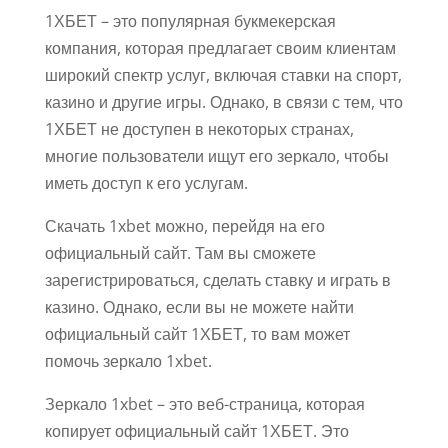
1ХБЕТ – это популярная букмекерская
компания, которая предлагает своим клиентам
широкий спектр услуг, включая ставки на спорт,
казино и другие игры. Однако, в связи с тем, что
1ХБЕТ не доступен в некоторых странах,
многие пользователи ищут его зеркало, чтобы
иметь доступ к его услугам.
Скачать 1xbet можно, перейдя на его
официальный сайт. Там вы сможете
зарегистрироваться, сделать ставку и играть в
казино. Однако, если вы не можете найти
официальный сайт 1ХБЕТ, то вам может
помочь зеркало 1xbet.
Зеркало 1xbet – это веб-страница, которая
копирует официальный сайт 1ХБЕТ. Это