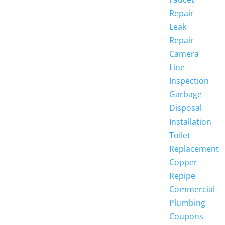
Repair
Leak
Repair
Camera
Line
Inspection
Garbage
Disposal
Installation
Toilet
Replacement
Copper
Repipe
Commercial
Plumbing
Coupons