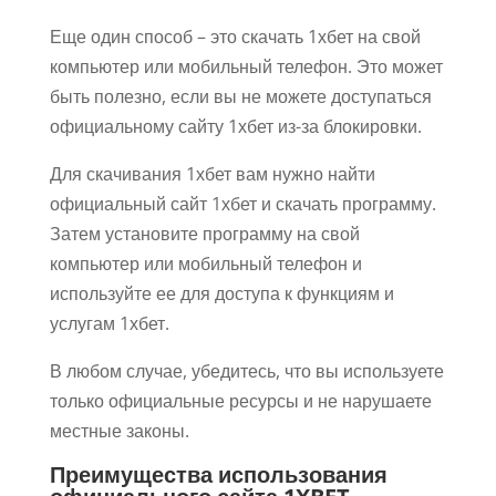
Еще один способ – это скачать 1хбет на свой
компьютер или мобильный телефон. Это может
быть полезно, если вы не можете доступаться
официальному сайту 1хбет из-за блокировки.
Для скачивания 1хбет вам нужно найти
официальный сайт 1хбет и скачать программу.
Затем установите программу на свой
компьютер или мобильный телефон и
используйте ее для доступа к функциям и
услугам 1хбет.
В любом случае, убедитесь, что вы используете
только официальные ресурсы и не нарушаете
местные законы.
Преимущества использования