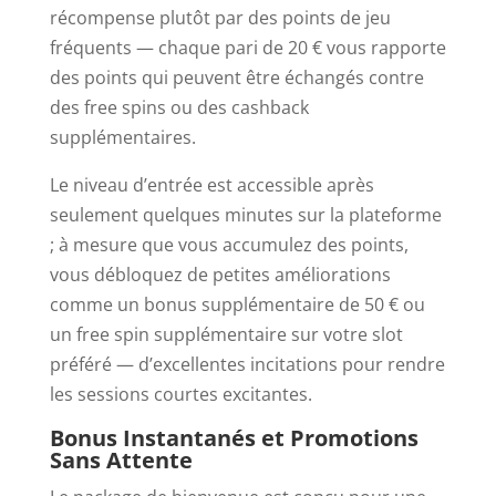
récompense plutôt par des points de jeu
fréquents — chaque pari de 20 € vous rapporte
des points qui peuvent être échangés contre
des free spins ou des cashback
supplémentaires.
Le niveau d’entrée est accessible après
seulement quelques minutes sur la plateforme
; à mesure que vous accumulez des points,
vous débloquez de petites améliorations
comme un bonus supplémentaire de 50 € ou
un free spin supplémentaire sur votre slot
préféré — d’excellentes incitations pour rendre
les sessions courtes excitantes.
Bonus Instantanés et Promotions
Sans Attente