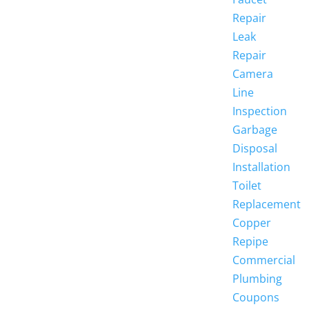
Repair
Leak
Repair
Camera
Line
Inspection
Garbage
Disposal
Installation
Toilet
Replacement
Copper
Repipe
Commercial
Plumbing
Coupons