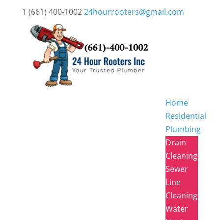
1 (661) 400-1002
24hourrooters@gmail.com
Home
Residential
Plumbing
Drain
Cleaning
Sewer
Line
Cleaning
Water