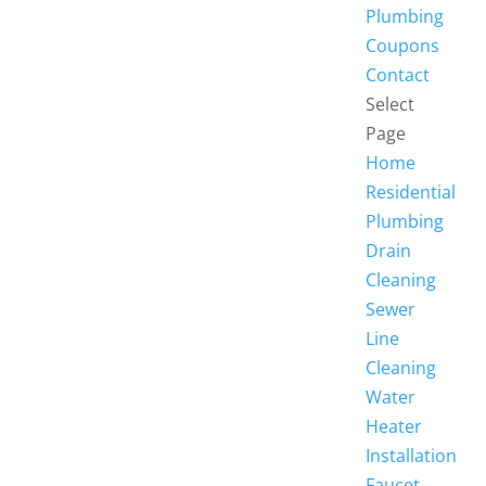
Plumbing
Coupons
Contact
Select
Page
Home
Residential
Plumbing
Drain
Cleaning
Sewer
Line
Cleaning
Water
Heater
Installation
Faucet