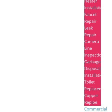
Heater
Installation
Faucet
Repair
Leak
Repair
Camera
Line
Inspection
Garbage
Disposal
Installation
Toilet
Replacement
Copper
Repipe
Commercial