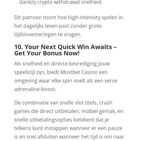
dankzij crypto withdrawal snelheid.
Dit patroon toont hoe high‑intensity spelen in
het dagelijks leven past zonder grote
tijdsinvesteringen te vragen.
10. Your Next Quick Win Awaits –
Get Your Bonus Now!
Als snelheid en directe bevrediging jouw
speelstijl zijn, biedt Mostbet Casino een
omgeving waar elke spin voelt als een verse
adrenaline‑boost.
De combinatie van snelle slot titels, crash
games die direct uitbetalen, mobiel gemak, en
snelle uitbetalingsopties betekent dat je
telkens kunt instappen wanneer er een pauze
is en snel afsluiten wanneer het tijd is om naar