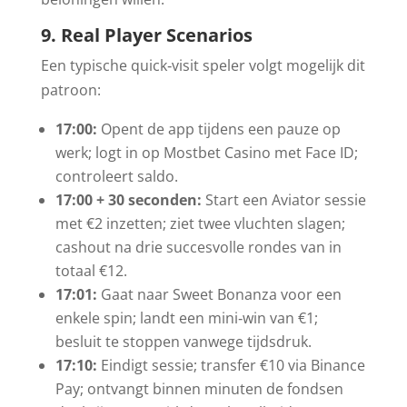
9. Real Player Scenarios
Een typische quick‑visit speler volgt mogelijk dit
patroon:
17:00:
Opent de app tijdens een pauze op
werk; logt in op Mostbet Casino met Face ID;
controleert saldo.
17:00 + 30 seconden:
Start een Aviator sessie
met €2 inzetten; ziet twee vluchten slagen;
cashout na drie succesvolle rondes van in
totaal €12.
17:01:
Gaat naar Sweet Bonanza voor een
enkele spin; landt een mini‑win van €1;
besluit te stoppen vanwege tijdsdruk.
17:10:
Eindigt sessie; transfer €10 via Binance
Pay; ontvangt binnen minuten de fondsen