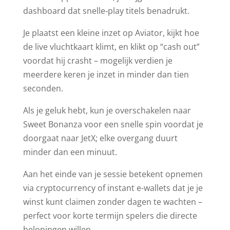
dashboard dat snelle‑play titels benadrukt.
Je plaatst een kleine inzet op Aviator, kijkt hoe
de live vluchtkaart klimt, en klikt op “cash out”
voordat hij crasht – mogelijk verdien je
meerdere keren je inzet in minder dan tien
seconden.
Als je geluk hebt, kun je overschakelen naar
Sweet Bonanza voor een snelle spin voordat je
doorgaat naar JetX; elke overgang duurt
minder dan een minuut.
Aan het einde van je sessie betekent opnemen
via cryptocurrency of instant e-wallets dat je je
winst kunt claimen zonder dagen te wachten –
perfect voor korte termijn spelers die directe
beloningen willen.