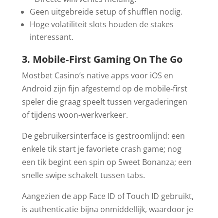
Geen uitgebreide setup of shufflen nodig.
Hoge volatiliteit slots houden de stakes
interessant.
3. Mobile‑First Gaming On The Go
Mostbet Casino’s native apps voor iOS en
Android zijn fijn afgestemd op de mobile‑first
speler die graag speelt tussen vergaderingen
of tijdens woon-werkverkeer.
De gebruikersinterface is gestroomlijnd: een
enkele tik start je favoriete crash game; nog
een tik begint een spin op Sweet Bonanza; een
snelle swipe schakelt tussen tabs.
Aangezien de app Face ID of Touch ID gebruikt,
is authenticatie bijna onmiddellijk, waardoor je