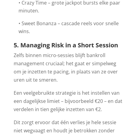
• Crazy Time – grote jackpot bursts elke paar
minuten.
• Sweet Bonanza – cascade reels voor snelle
wins.
5. Managing Risk in a Short Session
Zelfs binnen micro‑sessies blijft bankroll
management cruciaal; het gaat er simpelweg
om je inzetten te pacing, in plaats van ze over
uren uit te smeren.
Een veelgebruikte strategie is het instellen van
een dagelijkse limiet – bijvoorbeeld €20 – en dat
verdelen in tien gelijke inzetten van €2.
Dit zorgt ervoor dat één verlies je hele sessie
niet wegvaagt en houdt je betrokken zonder