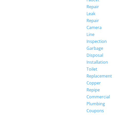
Repair
Leak
Repair
Camera
Line
Inspection
Garbage
Disposal
Installation
Toilet
Replacement
Copper
Repipe
Commercial
Plumbing
Coupons